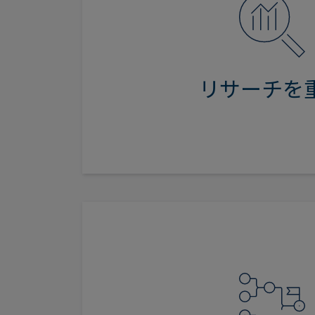
強力かつ独立したアプローチによ
向に関する詳細を把握し、これら
固で持続可能なリターンを目
リサーチを
当社は、伝統的な国債や社債から