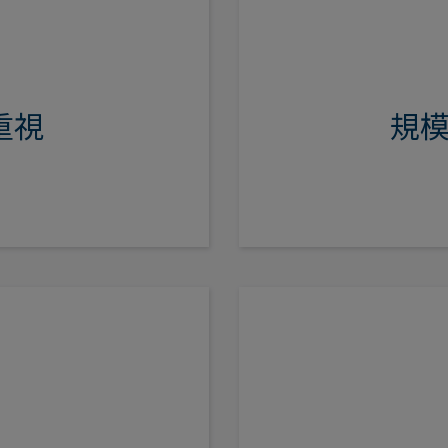
当社はグローバル
り、発行体や業種動
為、市場へのアク
の知識に基づいて強
に基づいて発行体
指しています。
一方で、銘柄選択
重視
規
る機敏性
当社のソーシャル
駆者であり、当社
市場やソーシャル
しての地
特殊な分野（エマー