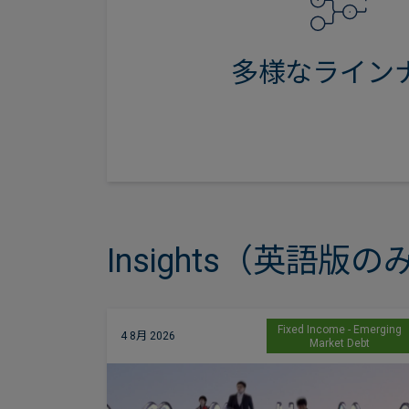
ジング市場や負債対応ソリューシ
で、幅広い戦略の選択肢を提
多様なライン
Insights（英語版の
come -
Fixed Income - Emerging
4 8月 2026
t Grade
Market Debt