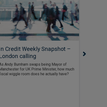
In Credit Weekly Snapshot –
Gregory Turn
Senior Analy
London calling
Data c
As Andy Burnham swaps being Mayor of
opport
Manchester for UK Prime Minister, how much
hypers
fiscal wiggle room does he actually have?
As hypers
centres, t
investors
supplying 