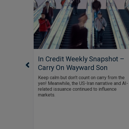
In Credit Weekly Snapshot –
Carry On Wayward Son
Keep calm but don’t count on carry from the
yen! Meanwhile, the US-Iran narrative and AI-
 who is
related issuance continued to influence
markets.
t
rs the
cations for