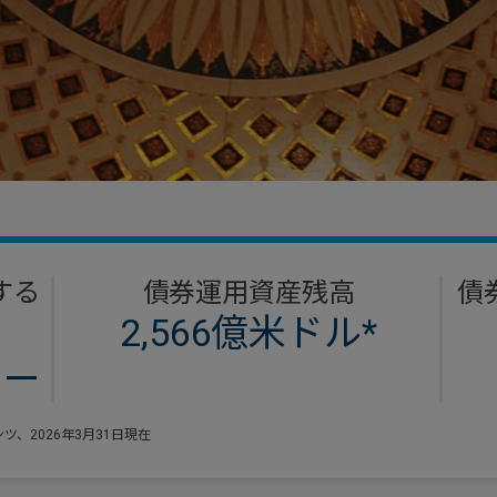
する
債券運用資産残高
債
2,566億米ドル*
ャー
、2026年3月31日現在