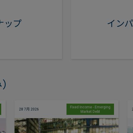
ョンなど）に至るま
供しています。
ナップ
イン
**英国ソーシャル
開始し、欧州ソーシ
用
み）
Fixed Income - Emerging
28 7月 2026
Market Debt