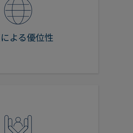
な運用体制や大きなスケールがある
セスが容易であり、詳細なリサーチ
を適切に評価することができます。
を通じて価値を生み出すことができ
模による優位性
も持ち合わせています。
ボンド戦略は、この分野における先
は、急速に変化するグリーンボンド
ボンド市場の発展において先駆者と
位を維持しています**。