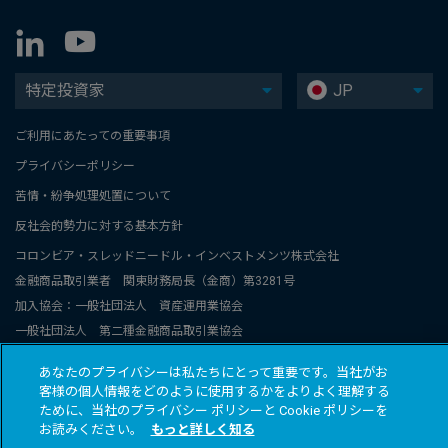
特定投資家
JP
ご利用にあたっての重要事項
プライバシーポリシー
苦情・紛争処理処置について
反社会的勢力に対する基本方針
コロンビア・スレッドニードル・インベストメンツ株式会社
金融商品取引業者 関東財務局長（金商）第3281号
加入協会：一般社団法人 資産運用業協会
一般社団法人 第二種金融商品取引業協会
コロンビア・スレッドニードル・インベストメンツは、コロンビアと
あなたのプライバシーは私たちにとって重要です。当社がお
スレッドニードル関連グループ会社のグローバルブランド名称です。
客様の個人情報をどのように使用するかをよりよく理解する
© 2026 COLUMBIA THREADNEEDLE INVESTMENTS JAPAN CO., Ltd.
ために、当社のプライバシー ポリシーと Cookie ポリシーを
お読みください。
もっと詳しく知る
All rights reserved.