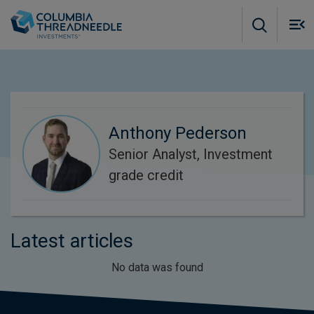
Skip to main content
M
m
o
Anthony Pederson
Senior Analyst, Investment
grade credit
Latest articles
No data was found