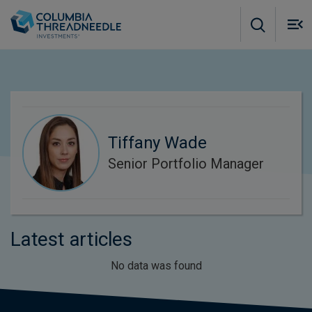
Skip to main content
M
m
o
Tiffany Wade
Senior Portfolio Manager
Latest articles
No data was found