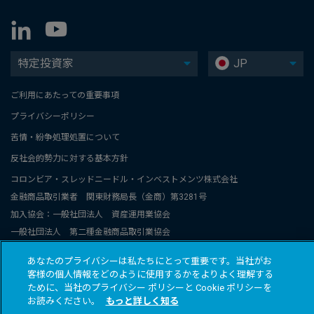
特定投資家
JP
ご利用にあたっての重要事項
プライバシーポリシー
苦情・紛争処理処置について
反社会的勢力に対する基本方針
コロンビア・スレッドニードル・インベストメンツ株式会社
金融商品取引業者 関東財務局長（金商）第3281号
加入協会：一般社団法人 資産運用業協会
一般社団法人 第二種金融商品取引業協会
コロンビア・スレッドニードル・インベストメンツは、コロンビアと
あなたのプライバシーは私たちにとって重要です。当社がお
スレッドニードル関連グループ会社のグローバルブランド名称です。
客様の個人情報をどのように使用するかをよりよく理解する
© 2026 COLUMBIA THREADNEEDLE INVESTMENTS JAPAN CO., Ltd.
ために、当社のプライバシー ポリシーと Cookie ポリシーを
お読みください。
もっと詳しく知る
All rights reserved.