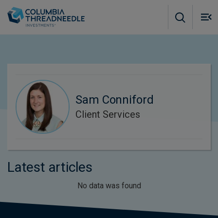
Skip to main content
M
m
o
Sam Conniford
Client Services
Latest articles
No data was found