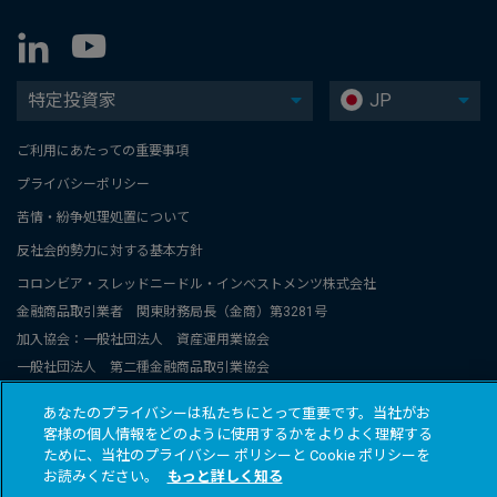
特定投資家
JP
ご利用にあたっての重要事項
プライバシーポリシー
苦情・紛争処理処置について
反社会的勢力に対する基本方針
コロンビア・スレッドニードル・インベストメンツ株式会社
金融商品取引業者 関東財務局長（金商）第3281号
加入協会：一般社団法人 資産運用業協会
一般社団法人 第二種金融商品取引業協会
コロンビア・スレッドニードル・インベストメンツは、コロンビアと
あなたのプライバシーは私たちにとって重要です。当社がお
スレッドニードル関連グループ会社のグローバルブランド名称です。
客様の個人情報をどのように使用するかをよりよく理解する
© 2026 COLUMBIA THREADNEEDLE INVESTMENTS JAPAN CO., Ltd.
ために、当社のプライバシー ポリシーと Cookie ポリシーを
お読みください。
もっと詳しく知る
All rights reserved.