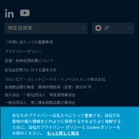
特定投資家
JP
ご利用にあたっての重要事項
プライバシーポリシー
苦情・紛争処理処置について
反社会的勢力に対する基本方針
コロンビア・スレッドニードル・インベストメンツ株式会社
金融商品取引業者 関東財務局長（金商）第3281号
加入協会：一般社団法人 資産運用業協会
一般社団法人 第二種金融商品取引業協会
コロンビア・スレッドニードル・インベストメンツは、コロンビアと
あなたのプライバシーは私たちにとって重要です。当社がお
スレッドニードル関連グループ会社のグローバルブランド名称です。
客様の個人情報をどのように使用するかをよりよく理解する
© 2026 COLUMBIA THREADNEEDLE INVESTMENTS JAPAN CO., Ltd.
ために、当社のプライバシー ポリシーと Cookie ポリシーを
お読みください。
もっと詳しく知る
All rights reserved.