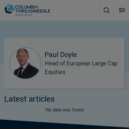
Skip to main content
M
m
o
Paul Doyle
Head of European Large Cap
Equities
Latest articles
No data was found