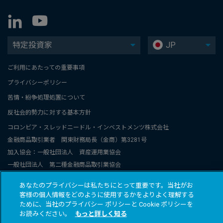
特定投資家
JP
ご利用にあたっての重要事項
プライバシーポリシー
苦情・紛争処理処置について
反社会的勢力に対する基本方針
コロンビア・スレッドニードル・インベストメンツ株式会社
金融商品取引業者 関東財務局長（金商）第3281号
加入協会：一般社団法人 資産運用業協会
一般社団法人 第二種金融商品取引業協会
コロンビア・スレッドニードル・インベストメンツは、コロンビアと
あなたのプライバシーは私たちにとって重要です。当社がお
スレッドニードル関連グループ会社のグローバルブランド名称です。
客様の個人情報をどのように使用するかをよりよく理解する
© 2026 COLUMBIA THREADNEEDLE INVESTMENTS JAPAN CO., Ltd.
ために、当社のプライバシー ポリシーと Cookie ポリシーを
お読みください。
もっと詳しく知る
All rights reserved.