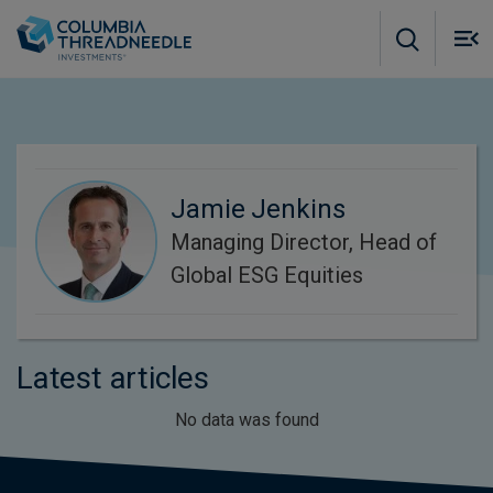
Skip to main content
M
m
o
Jamie Jenkins
Managing Director, Head of
Global ESG Equities
Latest articles
No data was found