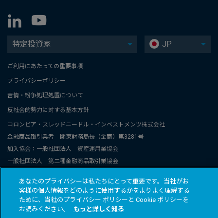
特定投資家
JP
ご利用にあたっての重要事項
プライバシーポリシー
苦情・紛争処理処置について
反社会的勢力に対する基本方針
コロンビア・スレッドニードル・インベストメンツ株式会社
金融商品取引業者 関東財務局長（金商）第3281号
加入協会：一般社団法人 資産運用業協会
一般社団法人 第二種金融商品取引業協会
コロンビア・スレッドニードル・インベストメンツは、コロンビアと
あなたのプライバシーは私たちにとって重要です。当社がお
スレッドニードル関連グループ会社のグローバルブランド名称です。
客様の個人情報をどのように使用するかをよりよく理解する
© 2026 COLUMBIA THREADNEEDLE INVESTMENTS JAPAN CO., Ltd.
ために、当社のプライバシー ポリシーと Cookie ポリシーを
お読みください。
もっと詳しく知る
All rights reserved.