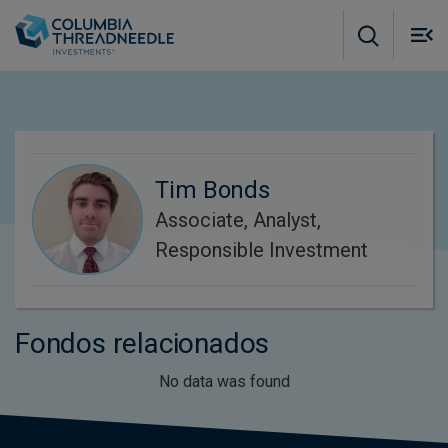
Skip to main content
M
m
o
Tim Bonds
Associate, Analyst,
Responsible Investment
Fondos relacionados
No data was found