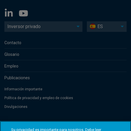
Inversor privado
ES
Contacto
Glosario
Empleo
Publicaciones
Información importante
Política de privacidad y empleo de cookies
Divulgaciones
Threadneedle Management Luxembourg S.A., registered with the Registre
de Commerce et des Sociétés (Luxembourg), No. B 110242 and/or
Su privacidad es importante para nosotros. Debe leer