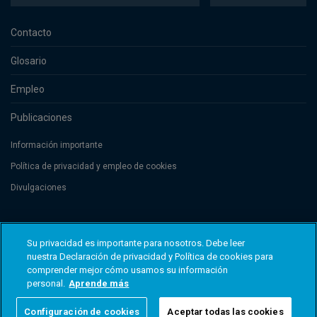
Contacto
Glosario
Empleo
Publicaciones
Información importante
Política de privacidad y empleo de cookies
Divulgaciones
Threadneedle Management Luxembourg S.A., registered with the Registre
de Commerce et des Sociétés (Luxembourg), No. B 110242 and/or
Su privacidad es importante para nosotros. Debe leer
Columbia Threadneedle Netherlands B.V., regulated by the Dutch Authority
nuestra Declaración de privacidad y Política de cookies para
for the Financial Markets (AFM), registered No. 08068841. Columbia
comprender mejor cómo usamos su información
Threadneedle Investments (Columbia Threadneedle) es la marca global del
personal.
Aprende más
grupo de sociedades Columbia y Threadneedle. © 2026 Columbia
Threadneedle. Todos los derechos reservados.
Configuración de cookies
Aceptar todas las cookies