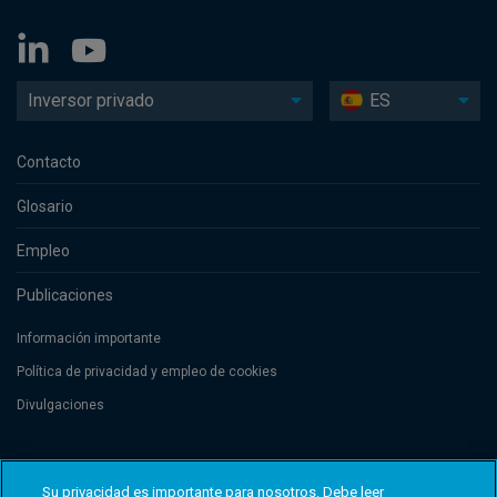
Inversor privado
ES
Contacto
Glosario
Empleo
Publicaciones
Información importante
Política de privacidad y empleo de cookies
Divulgaciones
Threadneedle Management Luxembourg S.A., registered with the Registre
de Commerce et des Sociétés (Luxembourg), No. B 110242 and/or
Su privacidad es importante para nosotros. Debe leer