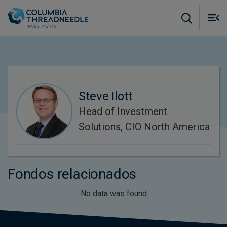
Skip to main content
M
m
o
Steve Ilott
Head of Investment
Solutions, CIO North America
Fondos relacionados
No data was found