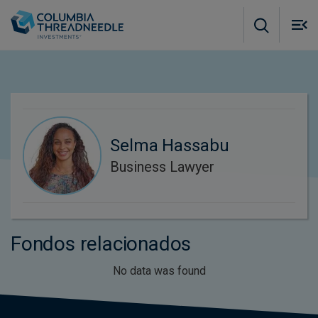
Skip to main content
M
m
o
Selma Hassabu
Business Lawyer
Fondos relacionados
No data was found