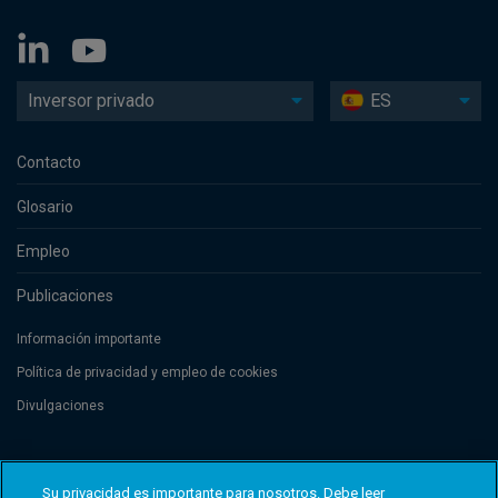
Inversor privado
ES
Contacto
Glosario
Empleo
Publicaciones
Información importante
Política de privacidad y empleo de cookies
Divulgaciones
Threadneedle Management Luxembourg S.A., registered with the Registre
de Commerce et des Sociétés (Luxembourg), No. B 110242 and/or
Su privacidad es importante para nosotros. Debe leer