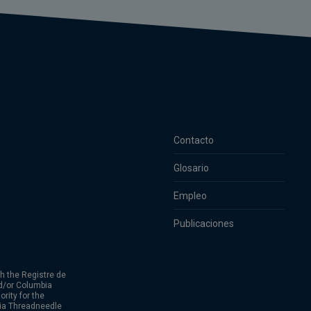
Contacto
Glosario
Empleo
Publicaciones
h the Registre de
d/or Columbia
rity for the
bia Threadneedle