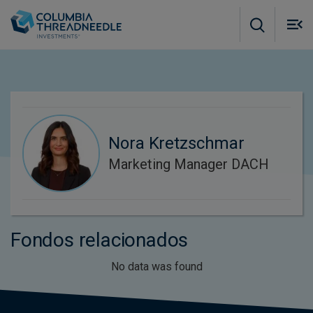
Skip to main content
M
m
o
Nora Kretzschmar
Marketing Manager DACH
Fondos relacionados
No data was found