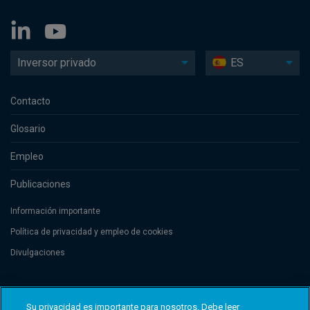
Inversor privado
ES
Contacto
Glosario
Empleo
Publicaciones
Información importante
Política de privacidad y empleo de cookies
Divulgaciones
Threadneedle Management Luxembourg S.A., registered with the Registre
de Commerce et des Sociétés (Luxembourg), No. B 110242 and/or
Su privacidad es importante para nosotros. Debe leer