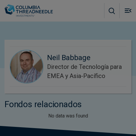
Skip to main content
M
m
o
Neil Babbage
Director de Tecnología para
EMEA y Asia-Pacífico
Fondos relacionados
No data was found