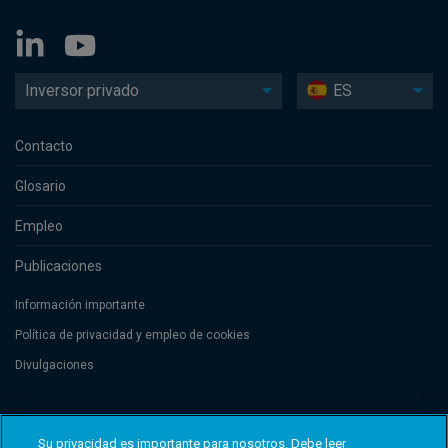
Inversor privado
ES
Contacto
Glosario
Empleo
Publicaciones
Información importante
Política de privacidad y empleo de cookies
Divulgaciones
Threadneedle Management Luxembourg S.A., registered with the Registre
de Commerce et des Sociétés (Luxembourg), No. B 110242 and/or
Su privacidad es importante para nosotros. Debe leer