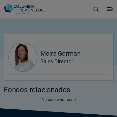
Skip to main content
M
m
o
Moira Gorman
Sales Director
Fondos relacionados
No data was found