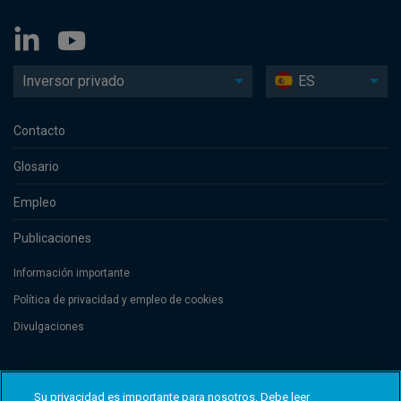
Inversor privado
ES
Contacto
Glosario
Empleo
Publicaciones
Información importante
Política de privacidad y empleo de cookies
Divulgaciones
Threadneedle Management Luxembourg S.A., registered with the Registre
de Commerce et des Sociétés (Luxembourg), No. B 110242 and/or
Su privacidad es importante para nosotros. Debe leer