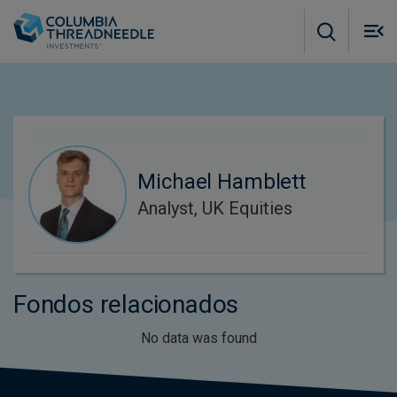
Skip to main content
M
m
o
Michael Hamblett
Analyst, UK Equities
Fondos relacionados
No data was found