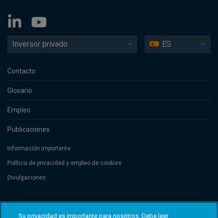
Inversor privado
ES
Contacto
Glosario
Empleo
Publicaciones
Información importante
Política de privacidad y empleo de cookies
Divulgaciones
Threadneedle Management Luxembourg S.A., registered with the Registre
de Commerce et des Sociétés (Luxembourg), No. B 110242 and/or
Su privacidad es importante para nosotros. Debe leer