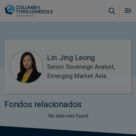
Skip to main content
M
m
o
Lin Jing Leong
Senior Sovereign Analyst,
Emerging Market Asia
Fondos relacionados
No data was found