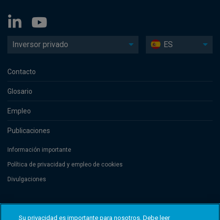
Inversor privado
ES
Contacto
Glosario
Empleo
Publicaciones
Información importante
Política de privacidad y empleo de cookies
Divulgaciones
Threadneedle Management Luxembourg S.A., registered with the Registre
de Commerce et des Sociétés (Luxembourg), No. B 110242 and/or
Su privacidad es importante para nosotros. Debe leer