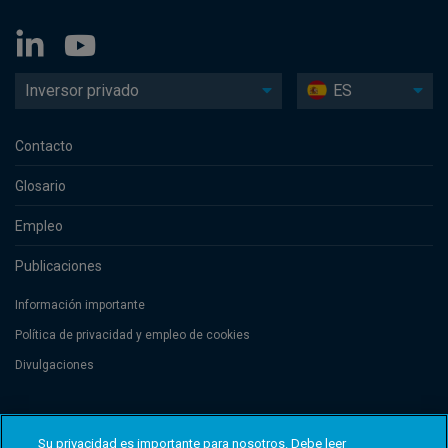
Inversor privado
ES
Contacto
Glosario
Empleo
Publicaciones
Información importante
Política de privacidad y empleo de cookies
Divulgaciones
Threadneedle Management Luxembourg S.A., registered with the Registre
de Commerce et des Sociétés (Luxembourg), No. B 110242 and/or
Su privacidad es importante para nosotros. Debe leer