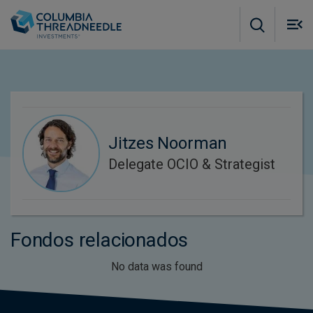
Skip to main content
M
m
o
Jitzes Noorman
Delegate OCIO & Strategist
Fondos relacionados
No data was found