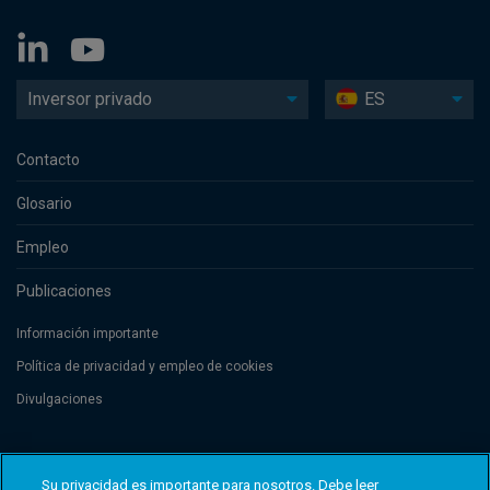
Inversor privado
ES
Contacto
Glosario
Empleo
Publicaciones
Información importante
Política de privacidad y empleo de cookies
Divulgaciones
Threadneedle Management Luxembourg S.A., registered with the Registre
de Commerce et des Sociétés (Luxembourg), No. B 110242 and/or
Su privacidad es importante para nosotros. Debe leer