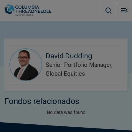
Skip to main content
M
m
o
David Dudding
Senior Portfolio Manager,
Global Equities
Fondos relacionados
No data was found