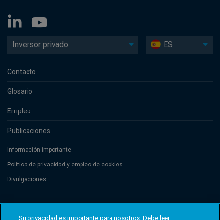
Inversor privado
ES
Contacto
Glosario
Empleo
Publicaciones
Información importante
Política de privacidad y empleo de cookies
Divulgaciones
Threadneedle Management Luxembourg S.A., registered with the Registre
de Commerce et des Sociétés (Luxembourg), No. B 110242 and/or
Su privacidad es importante para nosotros. Debe leer