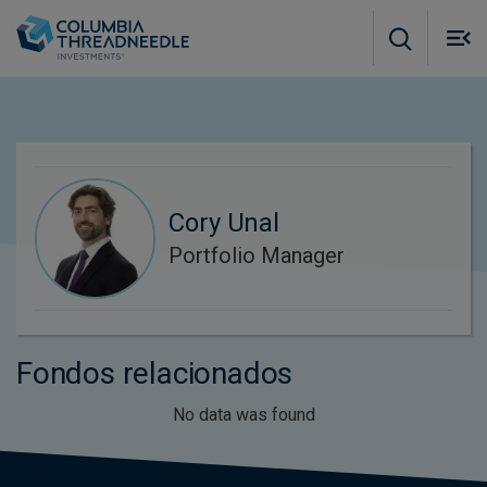
Skip to main content
M
m
o
Cory Unal
Portfolio Manager
Fondos relacionados
No data was found