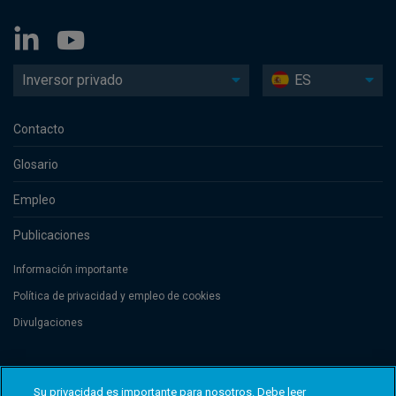
Inversor privado
ES
Contacto
Glosario
Empleo
Publicaciones
Información importante
Política de privacidad y empleo de cookies
Divulgaciones
Threadneedle Management Luxembourg S.A., registered with the Registre
de Commerce et des Sociétés (Luxembourg), No. B 110242 and/or
Su privacidad es importante para nosotros. Debe leer