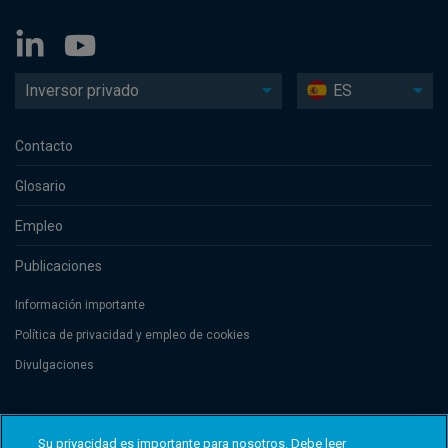
Inversor privado
ES
Contacto
Glosario
Empleo
Publicaciones
Información importante
Política de privacidad y empleo de cookies
Divulgaciones
Threadneedle Management Luxembourg S.A., registered with the Registre
de Commerce et des Sociétés (Luxembourg), No. B 110242 and/or
Su privacidad es importante para nosotros. Debe leer