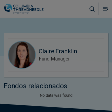
Skip to main content
M
m
o
Claire Franklin
Fund Manager
Fondos relacionados
No data was found