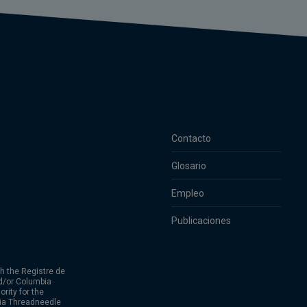
Contacto
Glosario
Empleo
Publicaciones
h the Registre de
d/or Columbia
rity for the
bia Threadneedle