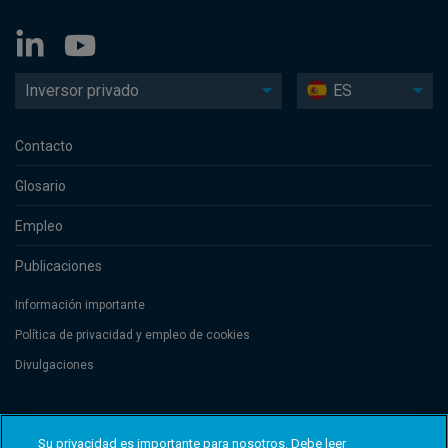
Inversor privado
ES
Contacto
Glosario
Empleo
Publicaciones
Información importante
Política de privacidad y empleo de cookies
Divulgaciones
Threadneedle Management Luxembourg S.A., registered with the Registre
de Commerce et des Sociétés (Luxembourg), No. B 110242 and/or
Su privacidad es importante para nosotros. Debe leer