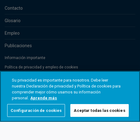
Contacto
Glosario
Empleo
Publicaciones
Información importante
Política de privacidad y empleo de cookies
Divulgaciones
Su privacidad es importante para nosotros. Debe leer
nuestra Declaración de privacidad y Política de cookies para
comprender mejor cómo usamos su información
Threadneedle Management Luxembourg S.A., registered with the Registre
personal.
Aprende más
de Commerce et des Sociétés (Luxembourg), No. B 110242 and/or
Columbia Threadneedle Netherlands B.V., regulated by the Dutch Authority
for the Financial Markets (AFM), registered No. 08068841. Columbia
Configuración de cookies
Aceptar todas las cookies
Threadneedle Investments (Columbia Threadneedle) es la marca global del
grupo de sociedades Columbia y Threadneedle. © 2026 Columbia
Threadneedle. Todos los derechos reservados.