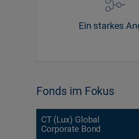
Anlagelösungen - von traditionell
Schwellenländeranleihen
verbindlichkeitsorientierten S
Ein starkes A
Fonds im Fokus
CT (Lux) Global
Corporate Bond