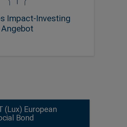
es Impact-Investing
Angebot
Bond-Strategie wurde im Dezember 2013 ins
äische Social-Bond-Strategie im Mai 2017.
T (Lux) European
ocial Bond