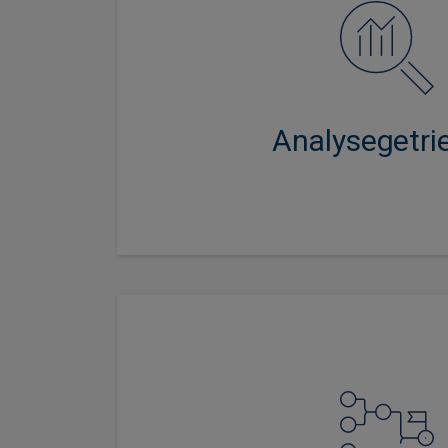
Durch intensive und unabhängi
erhalten wir tiefgreifende Einsich
Branchendynamiken mit dem Z
nachhaltige Renditen zu
Analysegetri
Wir bieten eine breite Palette 