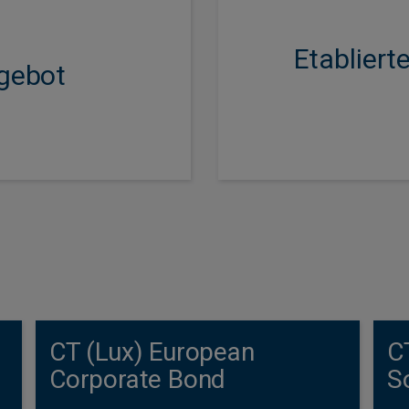
en Kreditanlagen über
 bis hin zu
Etabliert
trategien (LDI).
ngebot
** Die britische Social-
Leben gerufen, die europ
CT (Lux) European
C
Corporate Bond
S