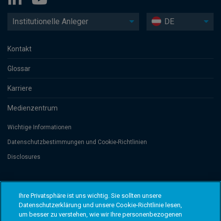
Institutionelle Anleger
DE
Kontakt
Glossar
Karriere
Medienzentrum
Wichtige Informationen
Datenschutzbesti­mmungen und Cookie-Richtlinien
Disclosures
Threadneedle Management Luxembourg S.A., registered with the Registre
de Commerce et des Sociétés (Luxembourg), No. B 110242 and/or
Ihre Privatsphäre ist uns wichtig. Sie sollten unsere
Columbia Threadneedle Netherlands B.V., regulated by the Dutch Authority
Datenschutzerklärung und unsere Cookie-Richtlinie lesen,
for the Financial Markets (AFM), registered No. 08068841. Columbia
um besser zu verstehen, wie wir Ihre personenbezogenen
Threadneedle Investments (Columbia Threadneedle) ist der globale