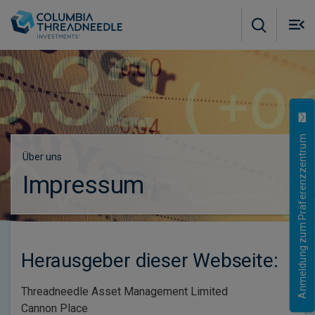
Skip to main content
M
m
o
Anmeldung zum Präferenzzentrum
Über uns
Impressum
Herausgeber dieser Webseite:
Threadneedle Asset Management Limited
Cannon Place