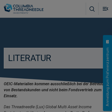
Skip to main content
M
m
o
Anmeldung zum Präferenzzentrum
LITERATUR
OEIC-Materialien kommen ausschließlich bei der Betreuung
von Bestandskunden und nicht beim Fondsvertrieb zum
Einsatz.
Das Threadneedle (Lux) Global Multi Asset Income