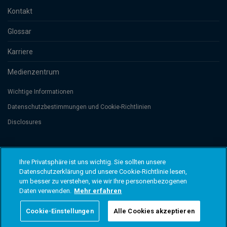
Kontakt
Glossar
Karriere
Medienzentrum
Wichtige Informationen
Datenschutzbesti­mmungen und Cookie-Richtlinien
Disclosures
Threadneedle Management Luxembourg S.A., registered with the Registre
de Commerce et des Sociétés (Luxembourg), No. B 110242 and/or
Ihre Privatsphäre ist uns wichtig. Sie sollten unsere
Columbia Threadneedle Netherlands B.V., regulated by the Dutch Authority
Datenschutzerklärung und unsere Cookie-Richtlinie lesen,
for the Financial Markets (AFM), registered No. 08068841. Columbia
um besser zu verstehen, wie wir Ihre personenbezogenen
Threadneedle Investments (Columbia Threadneedle) ist der globale
Markenname der Columbia und Threadneedle Unternehmensgruppe. ©
Daten verwenden.
Mehr erfahren
2026 Columbia Threadneedle. Alle Rechte vorbehalten.
Cookie-Einstellungen
Alle Cookies akzeptieren