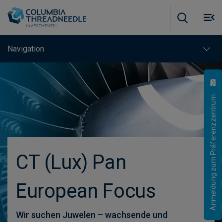
Skip to main content
M
m
o
Navigation
Übersicht
Hauptgründe für eine Anlage
Anmeldung zum Präferenzzentrum
Team
Details zum Fonds
CT (Lux) Pan
Insights
European Focus
Anstehende Veranstaltungen
Kontakt
Wir suchen Juwelen – wachsende und