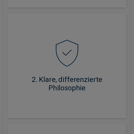
Wir konzentrieren uns auf Unternehmen mit
Wettbewerbsvorteilen, kontinuierlichem Wachstum
und Transformationspotenzial. Der Portfoliomanager
greift dabei auf die Perspektiven unseres globalen
Research-Teams sowie unserer Kollegen im
2. Klare, differenzierte
Bereich europäische Aktien zurück.
Philosophie