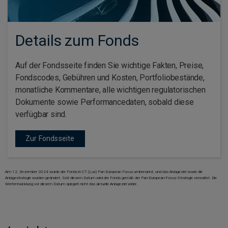
Details zum Fonds
Auf der Fondsseite finden Sie wichtige Fakten, Preise,
Fondscodes, Gebühren und Kosten, Portfoliobestände,
monatliche Kommentare, alle wichtigen regulatorischen
Dokumente sowie Performancedaten, sobald diese
verfügbar sind.
Zur Fondsseite
Am 12. Dezember 2024 wurde der Fonds in CT (Lux) Pan European Focus umbenannt, und das Anlageziel sowie die
Anlagestrategie wurden geändert. Seit diesem Datum wird der Fonds gemäß der Pan-European-Focus-Strategie verwaltet. Die
Wertentwicklung vor diesem Datum spiegelt nicht das aktuelle Anlageziel wider.