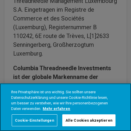
Threadneedle Management Luxembourg
S.A. Eingetragen im Registre de
Commerce et des Sociétés
(Luxemburg), Registernummer B
110242, 6E route de Trèves, L[1]2633
Senningerberg, Großherzogtum
Luxemburg.
Columbia Threadneedle Investments
ist der globale Markenname der
Columbia- und Threadneedle-
Ihre Privatsphäre ist uns wichtig. Sie sollten unsere
Unternehmensgruppe.
Datenschutzerklärung und unsere Cookie-Richtlinie lesen,
um besser zu verstehen, wie wir Ihre personenbezogenen
Daten verwenden.
Mehr erfahren
Cookie-Einstellungen
Alle Cookies akzeptieren