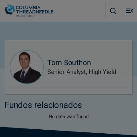
Skip to main content
M
m
o
Tom Southon
Senior Analyst, High Yield
Fundos relacionados
No data was found