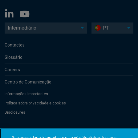
Intermediário
PT
Contactos
Glossário
Careers
Centro de Comunicação
Informações Importantes
Política sobre privacidade e cookies
Disclosures
Threadneedle Management Luxembourg S.A., registered with the Registre
de Commerce et des Sociétés (Luxembourg), No. B 110242 and/or
Sua privacidade é importante para nós. Você deve ler nossa