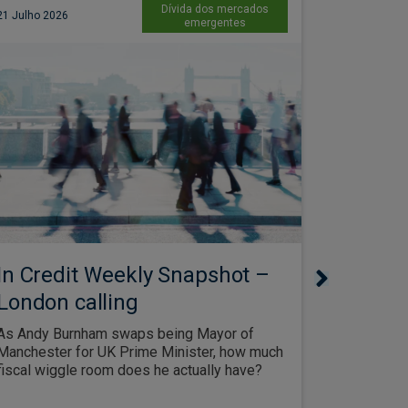
Dívida dos mercados
21 Julho 2026
16 Julho 20
emergentes
In Credit Weekly Snapshot –
Gregory Turn
Senior Analy
London calling
Data c
As Andy Burnham swaps being Mayor of
opport
Manchester for UK Prime Minister, how much
hypers
fiscal wiggle room does he actually have?
As hypers