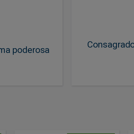
primeiros deste 
principais defe
de de estratégias,
crescentes mer
es do Tesouro e de
 incluindo mercados
Consagrado
as para o passivo.
ma poderosa
** A estratégia UK Soci
a estratégia European 