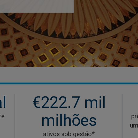
l
€222.7 mil
milhões
te
pr
um
ativos sob gestão*