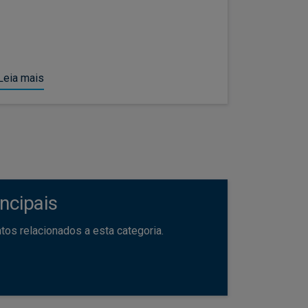
centres, t
investors
supplying 
Leia mais
Leia mais
ncipais
os relacionados a esta categoria.