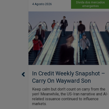
 mercados
Dívida dos mercados
4 Agosto 2026
ntes
emergentes
hot –
In Credit Weekly Snapshot –
Carry On Wayward Son
Street cat
Keep calm but don’t count on carry from the
rime
yen! Meanwhile, the US-Iran narrative and AI-
Elsewhere,
related issuance continued to influence
e risk on
markets.