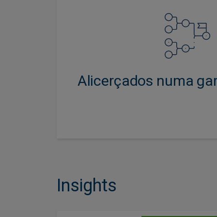
Oferecemos uma vasta diversida
desde as tradicionais obrigaçõ
empresas a áreas especializadas,
emergentes e soluções orientad
Alicerçados numa ga
Insights