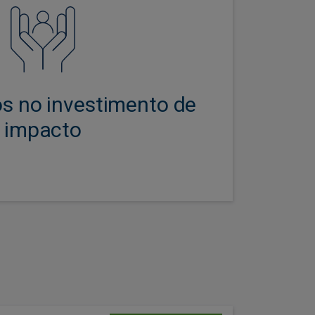
tipo e continuamos a ser um dos
nsores do desenvolvimento dos
cados de obrigações verdes e
sociais.**
s no investimento de
impacto
al Bond foi lançada em dezembro de 2013 e
Social Bond foi lançada em maio de 2017.