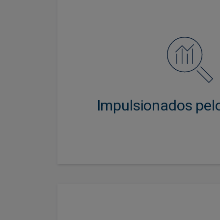
Uma abordagem intensa e indepe
ter um conhecimento profundo
emitentes e do setor, com o p
retornos sólidos e sus
Impulsionados pel