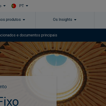
PT
o
Skip to main content
sos produtos
Os Insights
acionados e documentos principais
nto
Fixo