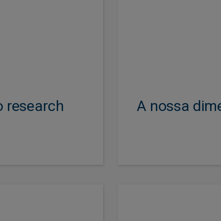
ndente permite-nos
Temos uma presenç
 da dinâmica dos
aos mercados e ava
ropósito de gerar
mas somos suficien
tentáveis.
da 
o research
A nossa dime
Os nossos fundos 