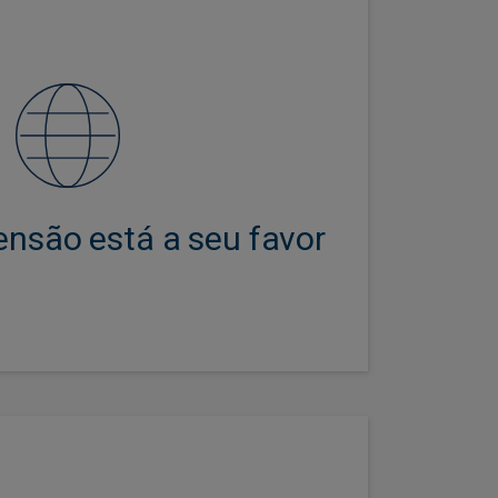
a global e dimensão para aceder
liar forensicamente os emitentes,
temente ágeis para extrair valor
seleção de títulos.
nsão está a seu favor
de obrigações sociais foram os