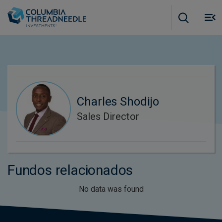
Skip to main content
M
m
o
Charles Shodijo
Sales Director
Fundos relacionados
No data was found