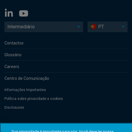
Intermediário
PT
Contactos
Glossário
Careers
Centro de Comunicação
Informações Importantes
Política sobre privacidade e cookies
Disclosures
Threadneedle Management Luxembourg S.A., registered with the Registre
de Commerce et des Sociétés (Luxembourg), No. B 110242 and/or
Sua privacidade é importante para nós. Você deve ler nossa