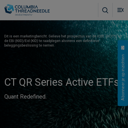
Skip to main content
M
m
o
Dit is een marketingbericht. Gelieve het prospectus van de ICBE (UCITS) en
de EBI (KIID)/Eid (KID) te raadplegen alvorens een definitieve
beleggingsbeslissing te nemen.
Abonneer je op inzichten
CT QR Series Active ETFs
Quant Redefined.