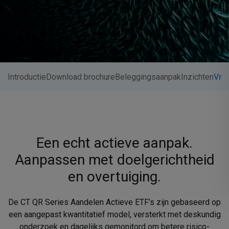
Introductie
Download brochure
Beleggingsaanpak
Inzichten
Vra
Een echt actieve aanpak.
Aanpassen met doelgerichtheid
en overtuiging.
De CT QR Series Aandelen Actieve ETF’s zijn gebaseerd op
een aangepast kwantitatief model, versterkt met deskundig
onderzoek en dagelijks gemonitord om betere risico-