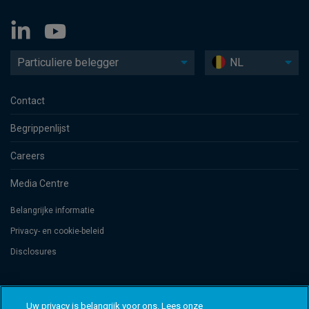
Particuliere belegger
NL
Contact
Begrippenlijst
Careers
Media Centre
Belangrijke informatie
Privacy- en cookie-beleid
Disclosures
Threadneedle Management Luxembourg S.A., registered with the Registre
de Commerce et des Sociétés (Luxembourg), No. B 110242 and/or
Uw privacy is belangrijk voor ons. Lees onze