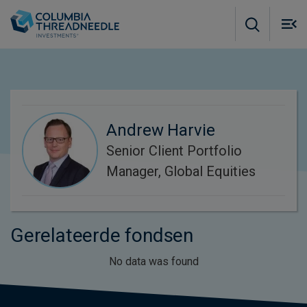
Skip to main content
M
m
o
Andrew Harvie
Senior Client Portfolio
Manager, Global Equities
Gerelateerde fondsen
No data was found