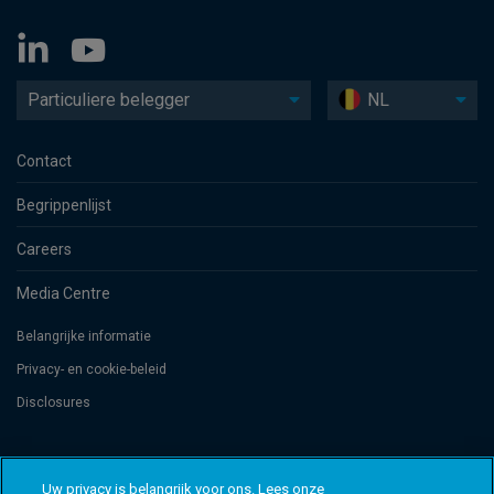
Particuliere belegger
NL
Contact
Begrippenlijst
Careers
Media Centre
Belangrijke informatie
Privacy- en cookie-beleid
Disclosures
Threadneedle Management Luxembourg S.A., registered with the Registre
de Commerce et des Sociétés (Luxembourg), No. B 110242 and/or
Uw privacy is belangrijk voor ons. Lees onze