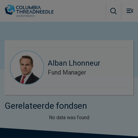
Skip to main content
M
m
o
Alban Lhonneur
Fund Manager
Gerelateerde fondsen
No data was found