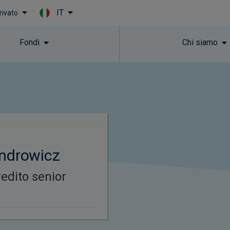
IT
rivato
Skip to main content
Fondi
Chi siamo
androwicz
redito senior