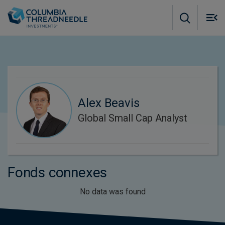
Skip to main content
M
m
o
Alex Beavis
Global Small Cap Analyst
Fonds connexes
No data was found