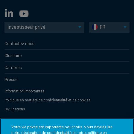
Investisseur privé
FR
Contactez nous
Glossaire
Carrières
Presse
Information importantes
Politique en matière de confidentialité et de cookies
Divulgations
Votre vie privée est importante pour nous. Vous devriez lire
Threadneedle Management Luxembourg S.A., registered with the Registre
de Commerce et des Sociétés (Luxembourg), No. B 110242 and/or
notre déclaration de confidentialité et notre politique en