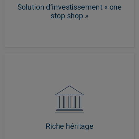
Solution d’investissement « one
stop shop »
L’investissement multi actifs est au cœur de notre
activité depuis notre création, ce qui nous confère de
solides références en allocation d’actifs, sélection de
titres et de gestionnaires, investissement responsable
et gestion des risques.
Riche héritage