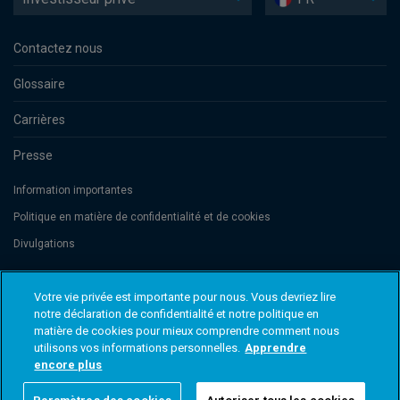
Contactez nous
Glossaire
Carrières
Presse
Information importantes
Politique en matière de confidentialité et de cookies
Divulgations
Votre vie privée est importante pour nous. Vous devriez lire
Threadneedle Management Luxembourg S.A., registered with the Registre
de Commerce et des Sociétés (Luxembourg), No. B 110242 and/or
notre déclaration de confidentialité et notre politique en
Columbia Threadneedle Netherlands B.V., regulated by the Dutch Authority
matière de cookies pour mieux comprendre comment nous
for the Financial Markets (AFM), registered No. 08068841. Columbia
utilisons vos informations personnelles.
Apprendre
Threadneedle Investments (Columbia Threadneedle) est le nom de marque
international du groupe de sociétés Columbia et Threadneedle. © 2026
encore plus
Columbia Threadneedle. Tous droits réservés.