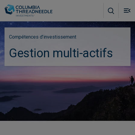
Skip to main content
M
m
o
Compétences d’investissement
Gestion multi-actifs