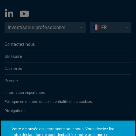
Investisseur professionnel
FR
Contactez nous
Glossaire
Carrières
Presse
Information importantes
Politique en matière de confidentialité et de cookies
Divulgations
Votre vie privée est importante pour nous. Vous devriez lire
Threadneedle Management Luxembourg S.A., registered with the Registre
de Commerce et des Sociétés (Luxembourg), No. B 110242 and/or
notre déclaration de confidentialité et notre politique en