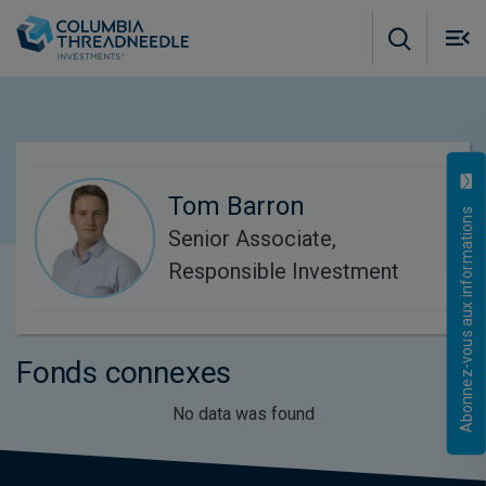
Skip to main content
M
m
o
Tom Barron
Abonnez-vous aux informations
Senior Associate,
Responsible Investment
Fonds connexes
No data was found