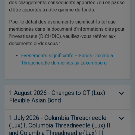
des changements conséquents apportés /ou en passe
d’être apportés à notre gamme de fonds.
Pour le détail des évènements significatifs tel que
mentionnés dans le document d’informations clés pour
l’investisseur (DICI/DIC), veuillez-vous référer aux
documents ci-dessous :
Évènements significatifs – Fonds Columbia
Threadneedle domiciliés au Luxembourg
1 August 2026 - Changes to CT (Lux)
Flexible Asian Bond
1 July 2026 - Columbia Threadneedle
Effective 1 August 2026, the fund name will
(Lux) I, Columbia Threadneedle (Lux) II
change to “CT (Lux) Global Aggregate
and Columbia Threadneedle (Lux) III: