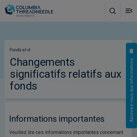
Skip to main content
M
m
o
Fonds et vl
Changements
Abonnez-vous aux informations
significatifs relatifs aux
fonds
Informations importantes
Veuillez lire ces informations importantes concernant