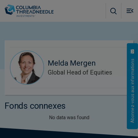
Skip to main content
M
m
o
Abonnez-vous aux informations
Melda Mergen
Global Head of Equities
Fonds connexes
No data was found