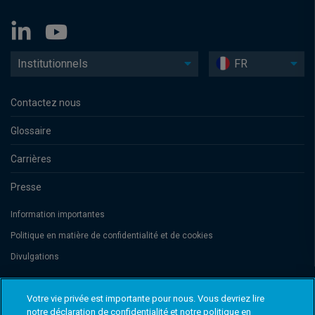
Institutionnels
FR
Contactez nous
Glossaire
Carrières
Presse
Information importantes
Politique en matière de confidentialité et de cookies
Divulgations
Votre vie privée est importante pour nous. Vous devriez lire
Threadneedle Management Luxembourg S.A., registered with the Registre
de Commerce et des Sociétés (Luxembourg), No. B 110242 and/or
notre déclaration de confidentialité et notre politique en