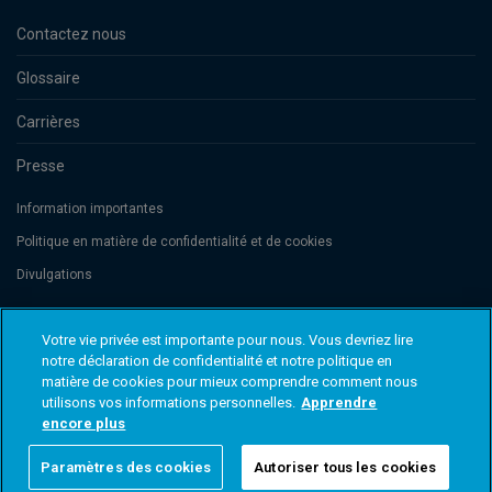
Contactez nous
Glossaire
Carrières
Presse
Information importantes
Politique en matière de confidentialité et de cookies
Divulgations
Votre vie privée est importante pour nous. Vous devriez lire
Threadneedle Management Luxembourg S.A., registered with the Registre
de Commerce et des Sociétés (Luxembourg), No. B 110242 and/or
notre déclaration de confidentialité et notre politique en
Columbia Threadneedle Netherlands B.V., regulated by the Dutch Authority
matière de cookies pour mieux comprendre comment nous
for the Financial Markets (AFM), registered No. 08068841. Columbia
utilisons vos informations personnelles.
Apprendre
Threadneedle Investments (Columbia Threadneedle) est le nom de marque
international du groupe de sociétés Columbia et Threadneedle. © 2026
encore plus
Columbia Threadneedle. Tous droits réservés.
Paramètres des cookies
Autoriser tous les cookies