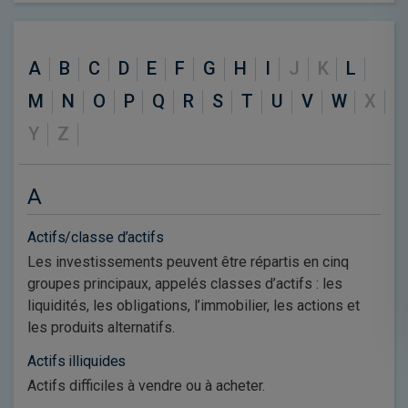
A
B
C
D
E
F
G
H
I
J
K
L
M
N
O
P
Q
R
S
T
U
V
W
X
Y
Z
A
Actifs/classe d’actifs
Les investissements peuvent être répartis en cinq
groupes principaux, appelés classes d’actifs : les
liquidités, les obligations, l’immobilier, les actions et
les produits alternatifs.
Actifs illiquides
Actifs difficiles à vendre ou à acheter.