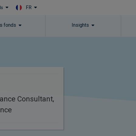
FR
ls
Skip to main content
s fonds
Insights
ance Consultant,
ance