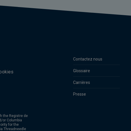
Contactez nous
Glossaire
cookies
Carrières
Presse
h the Registre de
d/or Columbia
rity for the
bia Threadneedle