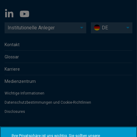
Institutionelle Anleger
DE
Kontakt
Glossar
Karriere
Medienzentrum
Wichtige Informationen
Datenschutzbesti­mmungen und Cookie-Richtlinien
Disclosures
Threadneedle Management Luxembourg S.A., registered with the Registre
de Commerce et des Sociétés (Luxembourg), No. B 110242 and/or
Ihre Privatsphäre ist uns wichtig. Sie sollten unsere