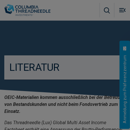
Skip to main content
M
m
o
Anmeldung zum Präferenzzentrum
LITERATUR
OEIC-Materialien kommen ausschließlich bei der Betreuung
von Bestandskunden und nicht beim Fondsvertrieb zum
Einsatz.
Das Threadneedle (Lux) Global Multi Asset Income
Factsheet enthält eine Anpassung der Brutto-Performance-