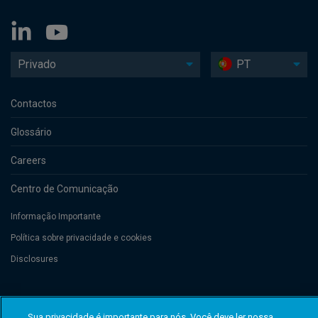
Privado
PT
Contactos
Glossário
Careers
Centro de Comunicação
Informação Importante
Política sobre privacidade e cookies
Disclosures
Threadneedle Management Luxembourg S.A., registered with the Registre
de Commerce et des Sociétés (Luxembourg), No. B 110242 and/or
Sua privacidade é importante para nós. Você deve ler nossa