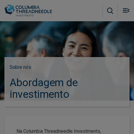
Skip to main content
M
m
o
Sobre nós
Abordagem de
investimento​
Na Columbia Threadneedle Investments,