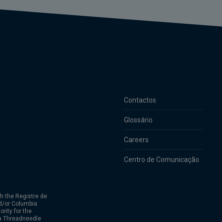
Contactos
Glossário
Careers
Centro de Comunicação
h the Registre de
d/or Columbia
rity for the
ia Threadneedle